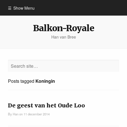
Show Menu
Home
Balkon-Royale
Han van Bree
Aanzien
Oranje
Caravaggio
Posts tagged
Koningin
Portretten
De geest van het Oude Loo
Over Han
By
Han
on
11 december 2014