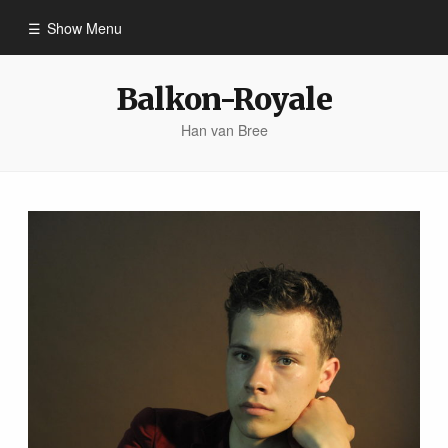
Show Menu
Home
Balkon-Royale
Han van Bree
Aanzien
Oranje
Caravaggio
Portretten
Over Han